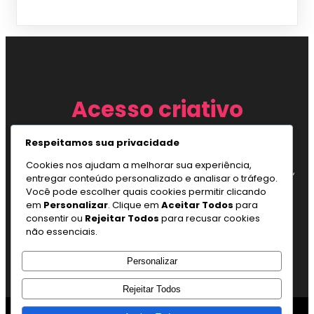
Acesso criativo
Respeitamos sua privacidade
Vivamus convallis ac nisi a fringilla. Mauris ut erat eget nisl
tincidunt commodo. Cras tincidunt sem id euismod pulvinar.
Cookies nos ajudam a melhorar sua experiência,
Suspendisse sit amet urna elementum, posuere mauris quis,
entregar conteúdo personalizado e analisar o tráfego.
ultricies mauris. Ut non risus pretium, dapibus nibh sit amet,
Você pode escolher quais cookies permitir clicando
sodales nunc.
em
Personalizar
. Clique em
Aceitar Todos
para
consentir ou
Rejeitar Todos
para recusar cookies
não essenciais.
Personalizar
Rejeitar Todos
© 2026 Acesso criativo